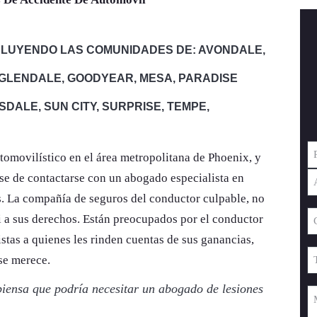
NCLUYENDO LAS COMUNIDADES DE: AVONDALE,
, GLENDALE, GOODYEAR, MESA, PARADISE
SDALE, SUN CITY, SURPRISE, TEMPE,
N
tomovilístico en el área metropolitana de Phoenix, y
rse de contactarse con un abogado especialista en
Pr
s. La compañía de seguros del conductor culpable, no
N
Ap
C
ni a sus derechos. Están preocupados por el conductor
El
istas a quienes les rinden cuentas de sus ganancias,
Te
se merece.
 piensa que podría necesitar un abogado de lesiones
M