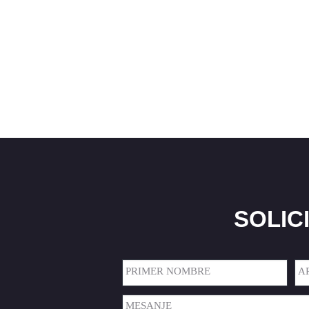
SOLIC
Nombre
(Required)
Primer
Ape
Mensaje
(Required)