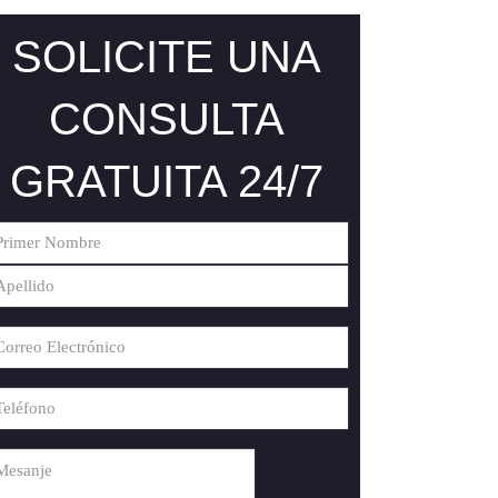
SOLICITE UNA
CONSULTA
GRATUITA 24/7
ombre
(Required)
imer
ombre
ellido
orreo
ectrónico
(Required)
léfono
(Required)
ensaje
(Required)