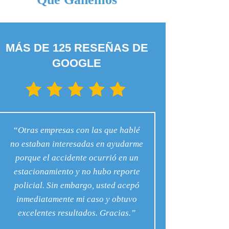
SIDEBAR
MÁS DE 125 RESEÑAS DE
GOOGLE
“
Otras empresas con las que hablé
no estaban interesadas en ayudarme
porque el accidente ocurrió en un
estacionamiento y no hubo reporte
policial. Sin embargo, usted acepó
inmediatamente mi caso y obtuvo
excelentes resultados. Gracias.”