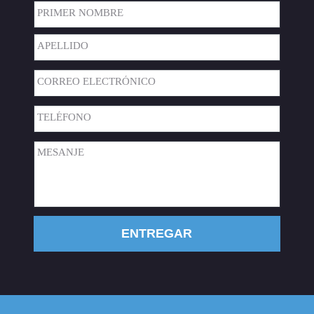
Nombre
(Required)
Primer
Nombre
Apellido
Correo
Electrónico
(Required)
Teléfono
(Required)
Mensaje
(Required)
ENTREGAR